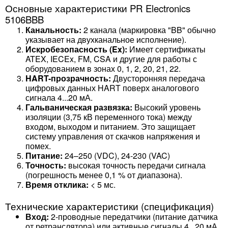
Основные характеристики PR Electronics
5106BBB
Канальность:
2 канала (маркировка "BB" обычно
указывает на двухканальное исполнение).
Искробезопасность (Ex):
Имеет сертификаты
ATEX, IECEx, FM, CSA и другие для работы с
оборудованием в зонах 0, 1, 2, 20, 21, 22.
HART-прозрачность:
Двусторонняя передача
цифровых данных HART поверх аналогового
сигнала 4...20 мА.
Гальваническая развязка:
Высокий уровень
изоляции (3,75 кВ переменного тока) между
входом, выходом и питанием. Это защищает
систему управления от скачков напряжения и
помех.
Питание:
24–250 (VDC), 24-230 (VAC)
Точность:
высокая точность передачи сигнала
(погрешность менее 0,1 % от диапазона).
Время отклика:
< 5 мс.
Технические характеристики (спецификация)
Вход:
2-проводные передатчики (питание датчика
от ретранслятора) или активные сигналы 4...20 мА.