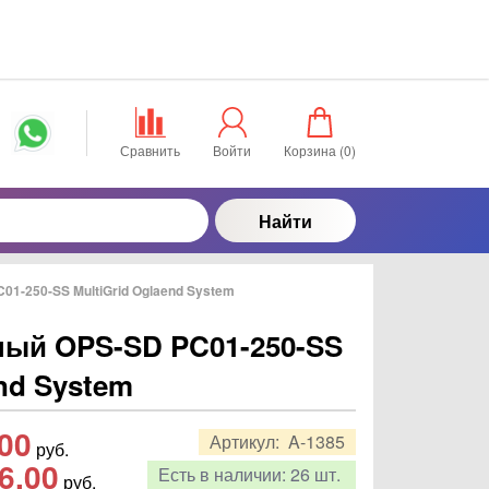
Сравнить
Войти
Корзина (
0
)
Найти
01-250-SS MultiGrid Oglaend System
ный OPS-SD PC01-250-SS
end System
,00
Артикул:
A-1385
руб.
6,00
Есть в наличии:
26 шт.
руб.