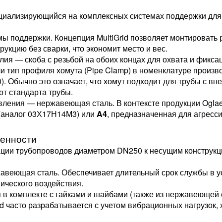
циализирующийся на комплексных системах поддержки для 
 поддержки. Концепция MultiGrid позволяет монтировать р
рукцию без сварки, что экономит место и вес.
лия — скоба с резьбой на обоих концах для охвата и фикса
и тип профиля хомута (Pipe Clamp) в номенклатуре произв
. Обычно это означает, что хомут подходит для трубы с в
от стандарта трубы.
ления — нержавеющая сталь. В контексте продукции Oglaen
(аналог 03Х17Н14М3) или
A4
, предназначенная для агресси
бенности
ации трубопроводов диаметром DN250 к несущим конструк
веющая сталь. Обеспечивает длительный срок службы в у
ческого воздействия.
в комплекте с гайками и шайбами (также из нержавеющей с
 часто разрабатывается с учетом вибрационных нагрузок, 