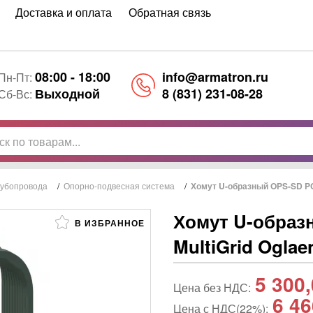
Доставка и оплата
Обратная связь
08:00 - 18:00
info@armatron.ru
Пн-Пт:
Выходной
8 (831) 231-08-28
Сб-Вс:
рубопровода
/
Опорно-подвесная система
/
Хомут U-образный OPS-SD PC
Хомут U-образ
В ИЗБРАННОЕ
MultiGrid Ogla
5 300
Цена без НДС:
6 46
Цена с НДС(22%):