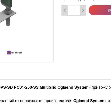
К
S-SD PC01-250-SS MultiGrid Oglaend System»
привожу р
плений от норвежского производителя
Oglaend System
(вх