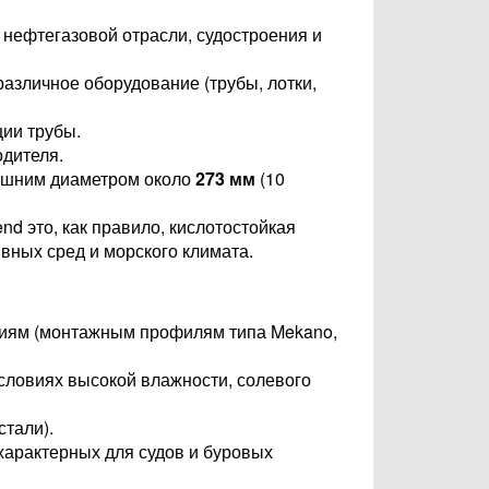
нефтегазовой отрасли, судостроения и
азличное оборудование (трубы, лотки,
ции трубы.
одителя.
нешним диаметром около
273 мм
(10
d это, как правило, кислотостойкая
вных сред и морского климата.
циям (монтажным профилям типа Mekano,
словиях высокой влажности, солевого
тали).
характерных для судов и буровых