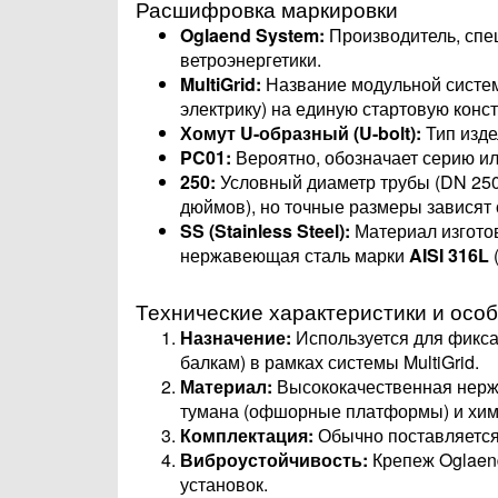
Расшифровка маркировки
Oglaend System:
Производитель, спе
ветроэнергетики.
MultiGrid:
Название модульной системы
электрику) на единую стартовую конст
Хомут U-образный (U-bolt):
Тип изде
PC01:
Вероятно, обозначает серию ил
250:
Условный диаметр трубы (DN 250)
дюймов), но точные размеры зависят 
SS (Stainless Steel):
Материал изготов
нержавеющая сталь марки
AISI 316L
Технические характеристики и осо
Назначение:
Используется для фикс
балкам) в рамках системы MultiGrid.
Материал:
Высококачественная нержа
тумана (офшорные платформы) и хими
Комплектация:
Обычно поставляется 
Виброустойчивость:
Крепеж Oglaend
установок.