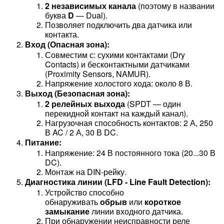
2 независимых канала
(поэтому в названии
буква
D
— Dual).
Позволяет подключить два датчика или
контакта.
Вход (Опасная зона):
Совместим с: сухими контактами (Dry
Contacts) и бесконтактными датчиками
(Proximity Sensors, NAMUR).
Напряжение холостого хода: около 8 В.
Выход (Безопасная зона):
2 релейных выхода
(SPDT — один
перекидной контакт на каждый канал).
Нагрузочная способность контактов: 2 А, 250
В AC / 2 А, 30 В DC.
Питание:
Напряжение: 24 В постоянного тока (20...30 В
DC).
Монтаж на DIN-рейку.
Диагностика линии (LFD - Line Fault Detection):
Устройство способно
обнаруживать
обрыв
или
короткое
замыкание
линии входного датчика.
При обнаружении неисправности реле