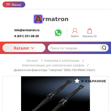
Меню
info@armatron.ru
8 (831) 231-08-28
Войти
Корзина (
0
)
Каталог
Каталог
/
Электрика и электроника
/
Комплектующие для электрических шкафов
/
Держатели фиксатора "липучки" 5502.155 Rittal (10шт)
В ИЗБРАННОЕ