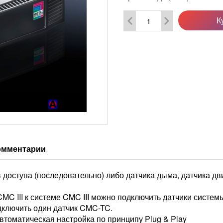
К
омментарии
доступа (последовательно) либо датчика дыма, датчика дв
 III к системе CMC III можно подключить датчики систе
дключить один датчик CMC-TC.
оматическая настройка по принципу Plug & Play