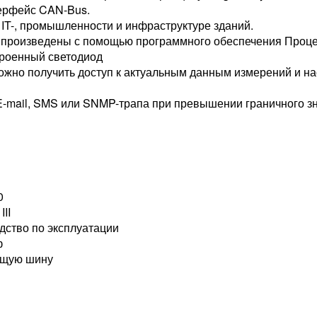
терфейс CAN-Bus.
T-, промышленности и инфраструктуре зданий.
 произведены с помощью программного обеспечения Процес
троенный светодиод
ожно получить доступ к актуальным данным измерений и н
E-mail, SMS или SNMP-трапа при превышении граничного з
0
II
одство по эксплуатации
ф
ущую шину