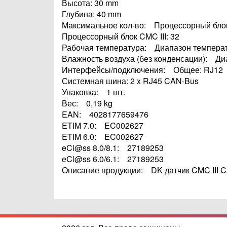
Высота: 30 mm
Глубина: 40 mm
Максимальное кол-во: Процессорный блок 
Процессорный блок CMC III: 32
Рабочая температура: Диапазон температу
Влажность воздуха (без конденсации): Диа
Интерфейсы/подключения: Общее: RJ12
Системная шина: 2 x RJ45 CAN-Bus
Упаковка: 1 шт.
Вес: 0,19 kg
EAN: 4028177659476
ETIM 7.0: EC002627
ETIM 6.0: EC002627
eCl@ss 8.0/8.1: 27189253
eCl@ss 6.0/6.1: 27189253
Описание продукции: DK датчик CMC III C