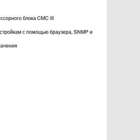
сорного блока CMC III
астройкам с помощью браузера, SNMP и
начения