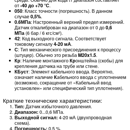
от
-40 до +70 °С
.
050
: Класс точности (погрешность). В данном
случае
0,5%
.
0.6МПа
: Настроенный верхний предел измерений.
Датчик откалиброван на диапазон от 0 до
0,6
МПа
(6 бар / 6 кгс/см²).
42
: Код выходного сигнала. Соответствует
токовому сигналу
4-20 мА
.
С
: Тип механического присоединения к процессу
(штуцер). Обычно это резьба
M20x1.5
.
Кр
: Наличие монтажного
Кр
онштейна (скобы) для
крепления датчика на трубе или стене.
КБуст
: Элемент кабельного ввода. Вероятно,
означает наличие
К
абельного ввода с уплотнением
(возможно, сокращение от «Кабельный ввод
установлен» или специфический тип уплотнения).
Краткие технические характеристики:
Тип:
Датчик избыточного давления.
Диапазон:
0...0,6 МПа.
Выходной сигнал:
4-20 мА (двухпроводная
схема).
Погрешность:
0,5 %.