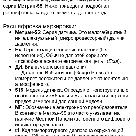
серии
Метран-55
. Ниже приведена подробная
расшифровка каждого элемента данного кода.
Расшифровка маркировки:
Метран-55
: Серия датчика. Это малогабаритный
интеллектуальный (микропроцессорный) датчик
давления.
Ex
: Взрывозащищенное исполнение (Ех-
исполнение). Обычно для этой серии это
«искробезопасная электрическая цепь» (
Exia
).
ДИ
: Вид измеряемого давления
—
Д
авление
И
збыточное (Gauge Pressure).
Измеряет положительное давление относительно
атмосферного.
515
: Модель датчика. Определяет конструктивные
особенности мембраны и максимальный верхний
предел измерений для данной модели.
МП
: Обозначение электронного преобразователя.
В контексте Метран-55 это часто указывает на
наличие
М
естной
П
анели (встроенного цифрового
индикатора/дисплея).
t1
: Код температурного диапазона окружающей
среды. Обычно для кода
t1
диапазон составляет