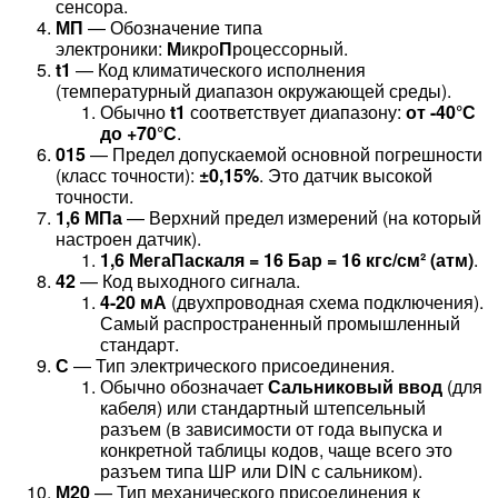
сенсора.
МП
— Обозначение типа
электроники:
М
икро
П
роцессорный.
t1
— Код климатического исполнения
(температурный диапазон окружающей среды).
Обычно
t1
соответствует диапазону:
от -40°С
до +70°С
.
015
— Предел допускаемой основной погрешности
(класс точности):
±0,15%
. Это датчик высокой
точности.
1,6 МПа
— Верхний предел измерений (на который
настроен датчик).
1,6 МегаПаскаля = 16 Бар = 16 кгс/см² (атм)
.
42
— Код выходного сигнала.
4-20 мА
(двухпроводная схема подключения).
Самый распространенный промышленный
стандарт.
С
— Тип электрического присоединения.
Обычно обозначает
Сальниковый ввод
(для
кабеля) или стандартный штепсельный
разъем (в зависимости от года выпуска и
конкретной таблицы кодов, чаще всего это
разъем типа ШР или DIN с сальником).
М20
— Тип механического присоединения к