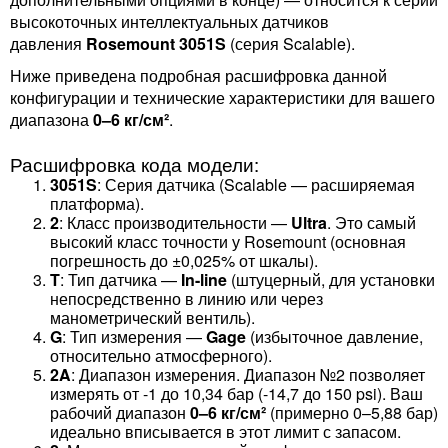
высокоточных интеллектуальных датчиков
давления
Rosemount 3051S
(серия Scalable).
Ниже приведена подробная расшифровка данной
конфигурации и технические характеристики для вашего
диапазона
0–6 кг/см²
.
Расшифровка кода модели:
3051S
: Серия датчика (Scalable — расширяемая
платформа).
2
: Класс производительности —
Ultra
. Это самый
высокий класс точности у Rosemount (основная
погрешность до ±0,025% от шкалы).
T
: Тип датчика —
In-line
(штуцерный, для установки
непосредственно в линию или через
манометрический вентиль).
G
: Тип измерения —
Gage
(избыточное давление,
относительно атмосферного).
2A
: Диапазон измерения. Диапазон №2 позволяет
измерять от -1 до 10,34 бар (-14,7 до 150 psi). Ваш
рабочий диапазон
0–6 кг/см²
(примерно 0–5,88 бар)
идеально вписывается в этот лимит с запасом.