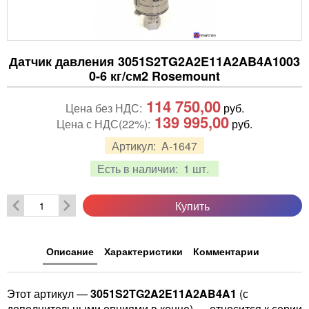
Датчик давления 3051S2TG2A2E11A2AB4A1003
0-6 кг/см2 Rosemount
114 750,00
Цена без НДС:
руб.
139 995,00
Цена с НДС(22%):
руб.
Артикул:
A-1647
Есть в наличии:
1 шт.
Купить
Описание
Характеристики
Комментарии
Этот артикул —
3051S2TG2A2E11A2AB4A1
(с
дополнительными опциями в конце) — относится к серии