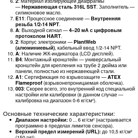
2
: Материал изолирующей диафрагмы
—
Нержавеющая сталь 316L SST
. Заполнитель —
силиконовое масло.
E11
: Процессное соединение —
Внутренняя
резьба 1/2-14 NPT
.
A
: Выходной сигнал —
4–20 мА с цифровым
протоколом HART
.
2
: Корпус электроники —
PlantWeb
(алюминиевый)
, кабельный ввод 1/2-14 NPT.
A
: Наличие ЖК-индикатора (LCD дисплей).
B4
: Монтажный кронштейн — универсальный
кронштейн для крепления на трубе 2 дюйма или
панели, полностью из нержавеющей стали.
A1
: Сертификация по взрывозащите —
ATEX
Flameproof
(взрывонепроницаемая оболочка).
003
: Скорее всего, это внутренний код специальной
настройки или калибровки (в данном случае —
калибровка на диапазон 0-6 кг/см²).
Основные технические характеристики:
Диапазон настройки:
0 ... 6 кг/см² (настраивается
программно в пределах лимитов сенсора).
Верхний предел измерений (URL):
до 10,5 кг/см²
(150 psi).