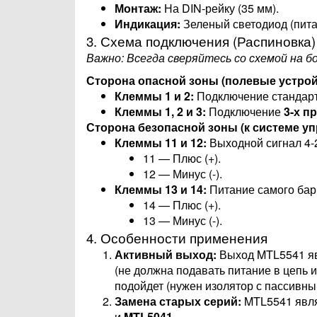
Монтаж:
На DIN-рейку (35 мм).
Индикация:
Зеленый светодиод (пита
3. Схема подключения (Распиновка)
Важно: Всегда сверяйтесь со схемой на б
Сторона опасной зоны (полевые устрой
Клеммы 1 и 2:
Подключение стандар
Клеммы 1, 2 и 3:
Подключение
3-х п
Сторона безопасной зоны (к системе уп
Клеммы 11 и 12:
Выходной сигнал 4-2
11 — Плюс (+).
12 — Минус (-).
Клеммы 13 и 14:
Питание самого барь
14 — Плюс (+).
13 — Минус (-).
4. Особенности применения
Активный выход:
Выход MTL5541 я
(не должна подавать питание в цепь 
подойдет (нужен изолятор с пассивн
Замена старых серий:
MTL5541 явля
и
MTL5041
.