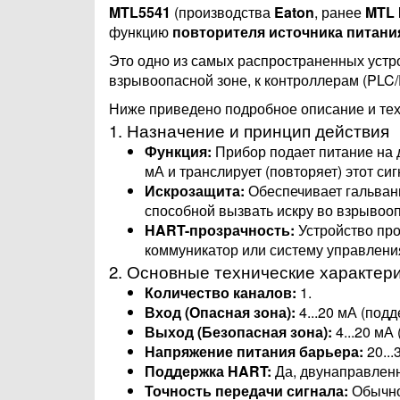
MTL5541
(производства
Eaton
, ранее
MTL 
функцию
повторителя источника питани
Это одно из самых распространенных устр
взрывоопасной зоне, к контроллерам (PLC/
Ниже приведено подробное описание и тех
1. Назначение и принцип действия
Функция:
Прибор подает питание на д
мА и транслирует (повторяет) этот си
Искрозащита:
Обеспечивает гальвани
способной вызвать искру во взрывооп
HART-прозрачность:
Устройство про
коммуникатор или систему управлени
2. Основные технические характер
Количество каналов:
1.
Вход (Опасная зона):
4...20 мА (под
Выход (Безопасная зона):
4...20 мА
Напряжение питания барьера:
20...
Поддержка HART:
Да, двунаправленн
Точность передачи сигнала:
Обычно