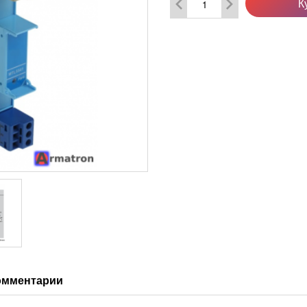
К
омментарии