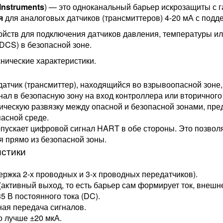
Instruments
) — это одноканальный барьер искрозащиты с 
я
для аналоговых датчиков (трансмиттеров) 4-20 мА с подд
ойств для подключения датчиков давления, температуры ил
DCS) в безопасной зоне.
нические характеристики.
атчик (трансмиттер), находящийся во взрывоопасной зоне, 
гнал в безопасную зону на вход контроллера или вторичного
ческую развязку между опасной и безопасной зонами, пре
асной среде.
пускает цифровой сигнал HART в обе стороны. Это позволя
я прямо из безопасной зоны.
истики
держка 2-х проводных и 3-х проводных передатчиков).
 (активный выход, то есть барьер сам формирует ток, внешн
35 В постоянного тока (DC).
ая передача сигналов.
 лучше ±20 мкА.