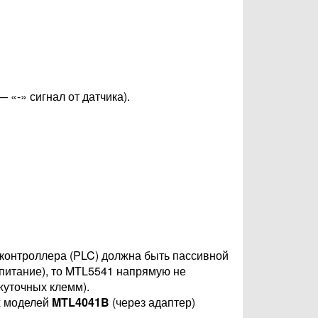
 «-» сигнал от датчика).
а контроллера (PLC) должна быть пассивной
 питание), то MTL5541 напрямую не
жуточных клемм).
х моделей
MTL4041B
(через адаптер)