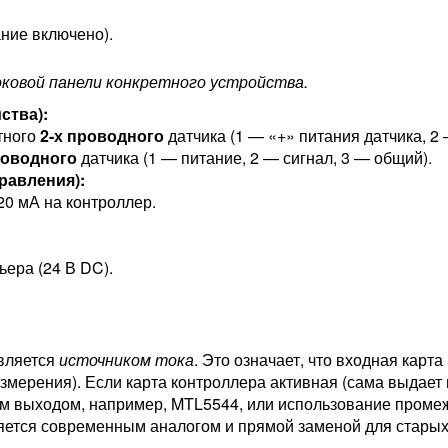
ние включено).
оковой панели конкретного устройства.
ства):
тного
2-х проводного
датчика (1 — «+» питания датчика, 2 —
роводного
датчика (1 — питание, 2 — сигнал, 3 — общий).
равления):
0 мА на контроллер.
ера (24 В DC).
вляется
источником тока
. Это означает, что входная карт
измерения). Если карта контроллера активная (сама выдает
ым выходом, например, MTL5544, или использование проме
ется современным аналогом и прямой заменой для стары