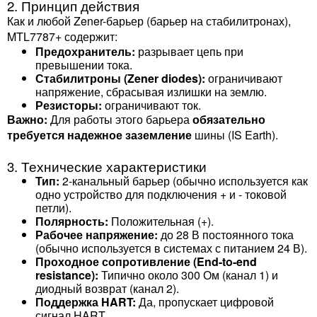
2. Принцип действия
Как и любой Zener-барьер (барьер на стабилитронах),
MTL7787+ содержит:
Предохранитель:
разрывает цепь при
превышении тока.
Стабилитроны (Zener diodes):
ограничивают
напряжение, сбрасывая излишки на землю.
Резисторы:
ограничивают ток.
Важно:
Для работы этого барьера
обязательно
требуется надежное заземление
шины (IS Earth).
3. Технические характеристики
Тип:
2-канальный барьер (обычно используется как
одно устройство для подключения + и - токовой
петли).
Полярность:
Положительная (+).
Рабочее напряжение:
до 28 В постоянного тока
(обычно используется в системах с питанием 24 В).
Проходное сопротивление (End-to-end
resistance):
Типично около 300 Ом (канал 1) и
диодный возврат (канал 2).
Поддержка HART:
Да, пропускает цифровой
сигнал HART.