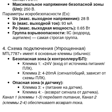
Максимальное напряжение безопасной зоны
(Um):
250 В.
Параметры искробезопасности (Ex):
Uo (макс. выходное напряжение):
28 В
Io (макс. выходной ток):
93 мА
Po (макс. выходная мощность):
0.65 Вт
Группа взрывоопасности:
IIC (водород,
ацетилен) — самая строгая группа.
4. Схема подключения (Упрощенная)
MTL7787+ имеет 4 основные клеммы (обычно):
Безопасная зона (к контроллеру/БП):
Клемма 1: +24V (вход от источника питания/
ПЛК).
Клемма 2: 4-20mA (сигнал/общий, зависит от
схемы ПЛК).
Опасная зона (к датчику):
Клемма 3: + (питание на датчик).
Клемма 4: - (возврат сигнала от датчика).
Канал 1 (клеммы 1-3) передает питание, Канал 2
(клеммы 2-4) обеспечивает возврат тока.