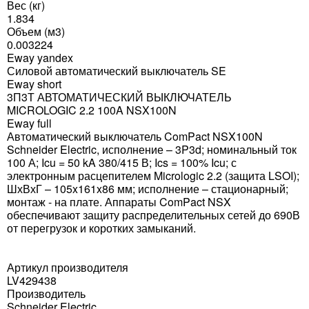
Вес (кг)
1.834
Объем (м3)
0.003224
Eway yandex
Силовой автоматический выключатель SE
Eway short
3П3Т АВТОМАТИЧЕСКИЙ ВЫКЛЮЧАТЕЛЬ
MICROLOGIC 2.2 100A NSX100N
Eway full
Автоматический выключатель ComPact NSX100N
Schneider Electric, исполнение – 3P3d; номинальный ток
100 А; Icu = 50 kA 380/415 В; Ics = 100% Icu; с
электронным расцепителем Micrologic 2.2 (защита LSOI);
ШхВхГ – 105x161x86 мм; исполнение – стационарный;
монтаж - на плате. Аппараты ComPact NSX
обеспечивают защиту распределительных сетей до 690В
от перегрузок и коротких замыканий.
Артикул производителя
LV429438
Производитель
Schneider Electric