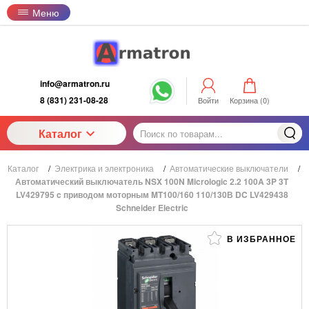
Меню
info@armatron.ru
8 (831) 231-08-28
Войти
Корзина (
0
)
Каталог
Каталог
/
Электрика и электроника
/
Автоматические выключатели
/
Автоматический выключатель NSX 100N Micrologic 2.2 100A 3P 3T
LV429795 c приводом моторным MT100/160 110/130В DC LV429438
Schneider Electric
В ИЗБРАННОЕ