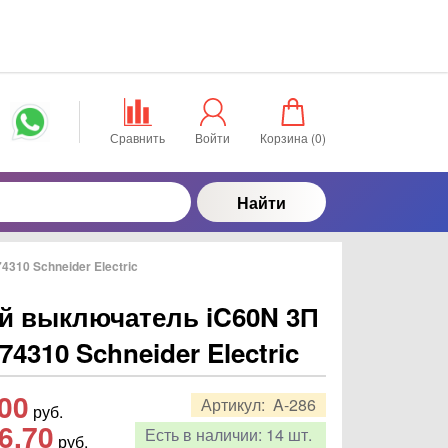
Сравнить
Войти
Корзина (
0
)
Найти
310 Schneider Electric
й выключатель iC60N 3П
74310 Schneider Electric
,00
Артикул:
A-286
руб.
6,70
Есть в наличии:
14 шт.
руб.