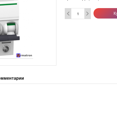
К
омментарии