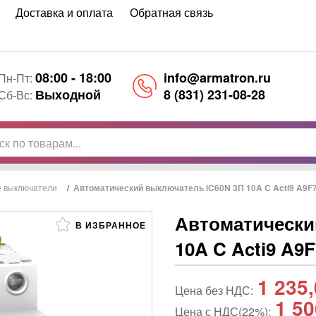
Доставка и оплата
Обратная связь
08:00 - 18:00
info@armatron.ru
Пн-Пт:
Выходной
8 (831) 231-08-28
Сб-Вс:
е выключатели
/
Автоматический выключатель iC60N 3П 10A C Acti9 A9F74
Автоматически
В ИЗБРАННОЕ
10A C Acti9 A9F
1 235
Цена без НДС:
1 50
Цена с НДС(22%):