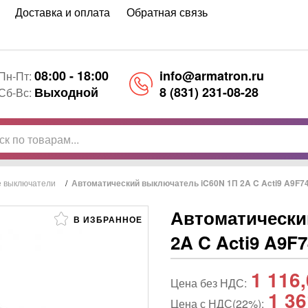
Доставка и оплата
Обратная связь
08:00 - 18:00
info@armatron.ru
Пн-Пт:
Выходной
8 (831) 231-08-28
Сб-Вс:
е выключатели
/
Автоматический выключатель iC60N 1П 2A C Acti9 A9F741
Автоматически
В ИЗБРАННОЕ
2A C Acti9 A9F7
1 116
Цена без НДС:
1 36
Цена с НДС(22%):