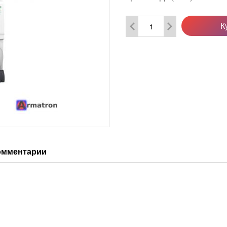
К
омментарии