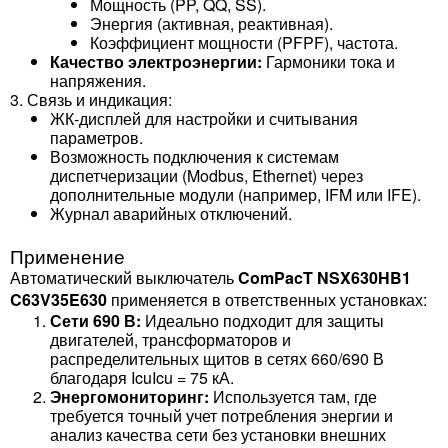
Мощность (PP, QQ, SS).
Энергия (активная, реактивная).
Коэффициент мощности (PFPF), частота.
Качество электроэнергии:
Гармоники тока и
напряжения.
3. Связь и индикация:
ЖК-дисплей для настройки и считывания
параметров.
Возможность подключения к системам
диспетчеризации (Modbus, Ethernet) через
дополнительные модули (например, IFM или IFE).
Журнал аварийных отключений.
Применение
Автоматический выключатель
ComPacT NSX630HB1
C63V35E630
применяется в ответственных установках:
Сети 690 В:
Идеально подходит для защиты
двигателей, трансформаторов и
распределительных щитов в сетях 660/690 В
благодаря IcuIcu​ = 75 кА.
Энергомониторинг:
Используется там, где
требуется точный учет потребления энергии и
анализ качества сети без установки внешних