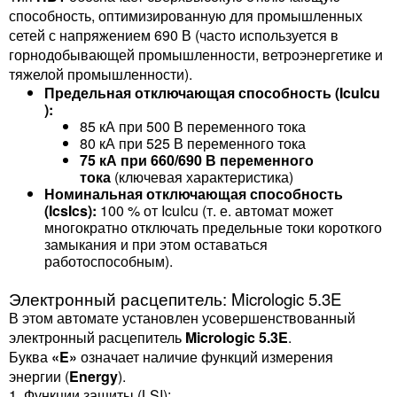
способность, оптимизированную для промышленных
сетей с напряжением 690 В (часто используется в
горнодобывающей промышленности, ветроэнергетике и
тяжелой промышленности).
Предельная отключающая способность (IcuIcu​
):
85 кА при 500 В переменного тока
80 кА при 525 В переменного тока
75 кА при 660/690 В переменного
тока
(ключевая характеристика)
Номинальная отключающая способность
(IcsIcs​):
100 % от IcuIcu​ (т. е. автомат может
многократно отключать предельные токи короткого
замыкания и при этом оставаться
работоспособным).
Электронный расцепитель: Micrologic 5.3E
В этом автомате установлен усовершенствованный
электронный расцепитель
Micrologic 5.3E
.
Буква
«E»
означает наличие функций измерения
энергии (
Energy
).
1. Функции защиты (LSI):