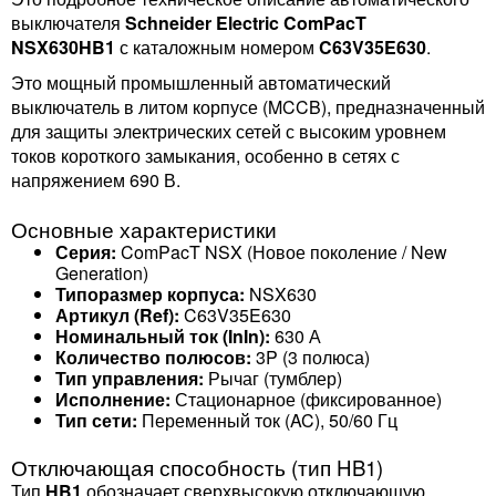
выключателя
Schneider Electric ComPacT
NSX630HB1
с каталожным номером
C63V35E630
.
Это мощный промышленный автоматический
выключатель в литом корпусе (MCCB), предназначенный
для защиты электрических сетей с высоким уровнем
токов короткого замыкания, особенно в сетях с
напряжением 690 В.
Основные характеристики
Серия:
ComPacT NSX (Новое поколение / New
Generation)
Типоразмер корпуса:
NSX630
Артикул (Ref):
C63V35E630
Номинальный ток (InIn​):
630 А
Количество полюсов:
3P (3 полюса)
Тип управления:
Рычаг (тумблер)
Исполнение:
Стационарное (фиксированное)
Тип сети:
Переменный ток (AC), 50/60 Гц
Отключающая способность (тип HB1)
Тип
HB1
обозначает сверхвысокую отключающую