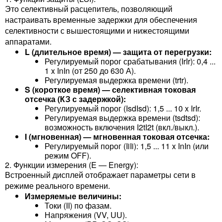
Это селективный расцепитель, позволяющий
настраивать временные задержки для обеспечения
селективности с вышестоящими и нижестоящими
аппаратами.
L (длительное время) — защита от перегрузки:
Регулируемый порог срабатывания (IrIr​): 0,4 ...
1 x InIn​ (от 250 до 630 А).
Регулируемая выдержка времени (trtr​).
S (короткое время) — селективная токовая
отсечка (КЗ с задержкой):
Регулируемый порог (IsdIsd​): 1,5 ... 10 x IrIr​.
Регулируемая выдержка времени (tsdtsd​):
возможность включения I2tI2t (вкл./выкл.).
I (мгновенная) — мгновенная токовая отсечка:
Регулируемый порог (IiIi​): 1,5 ... 11 x InIn​ (или
режим OFF).
2. Функции измерения (E — Energy):
Встроенный дисплей отображает параметры сети в
режиме реального времени.
Измеряемые величины:
Токи (II) по фазам.
Напряжения (VV, UU).