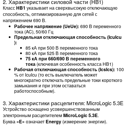
2. Характеристики силовой части (HB1)
Класс
HB1
указывает на сверхвысокую отключающую
способность, оптимизированную для сетей с
напряжением 690 В.
Рабочее напряжение (UeUe​):
690 В переменного
тока (AC), 50/60 Гц
Предельная отключающая способность (IcuIcu​
):
85 кА при 500 В переменного тока
80 кА при 525 В переменного тока
75 кА при 660/690 В переменного
тока
(ключевая особенность класса HB1)
Рабочая отключающая способность (IcsIcs​):
100
% от IcuIcu​ (то есть выключатель может
многократно отключать предельные токи короткого
замыкания и при этом оставаться
работоспособным).
3. Характеристики расцепителя: MicroLogic 5.3E
Устройство оснащено усовершенствованным
электронным расцепителем
MicroLogic 5.3E
.
Буква
«E»
означает
Energy
(измерение энергии).