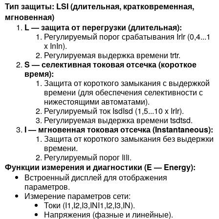
Тип защиты: LSI (длительная, кратковременная,
мгновенная)
L — защита от перегрузки (длительная):
Регулируемый порог срабатывания IrIr​ (0,4...1
x InIn​).
Регулируемая выдержка времени trtr​.
S — селективная токовая отсечка (короткое
время):
Защита от короткого замыкания с выдержкой
времени (для обеспечения селективности с
нижестоящими автоматами).
Регулируемый ток IsdIsd​ (1,5...10 x IrIr​).
Регулируемая выдержка времени tsdtsd​.
I — мгновенная токовая отсечка (Instantaneous):
Защита от короткого замыкания без выдержки
времени.
Регулируемый порог IiIi​.
Функции измерения и диагностики (E — Energy):
Встроенный дисплей для отображения
параметров.
Измерение параметров сети:
Токи (I1,I2,I3,INI1​,I2​,I3​,IN​).
Напряжения (фазные и линейные).