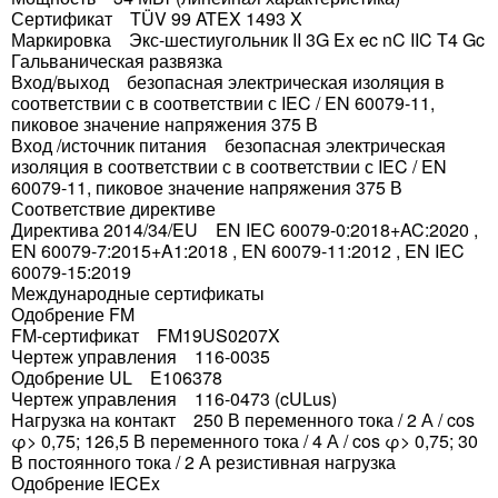
Сертификат TÜV 99 ATEX 1493 X
Маркировка Экс-шестиугольник II 3G Ex ec nC IIC T4 Gc
Гальваническая развязка
Вход/выход безопасная электрическая изоляция в
соответствии с в соответствии с IEC / EN 60079-11,
пиковое значение напряжения 375 В
Вход /источник питания безопасная электрическая
изоляция в соответствии с в соответствии с IEC / EN
60079-11, пиковое значение напряжения 375 В
Соответствие директиве
Директива 2014/34/EU EN IEC 60079-0:2018+AC:2020 ,
EN 60079-7:2015+A1:2018 , EN 60079-11:2012 , EN IEC
60079-15:2019
Международные сертификаты
Одобрение FM
FM-сертификат FM19US0207X
Чертеж управления 116-0035
Одобрение UL E106378
Чертеж управления 116-0473 (cULus)
Нагрузка на контакт 250 В переменного тока / 2 А / cos
φ> 0,75; 126,5 В переменного тока / 4 А / cos φ> 0,75; 30
В постоянного тока / 2 А резистивная нагрузка
Одобрение IECEx