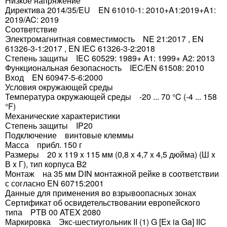
Низкое напряжение
Директива 2014/35/EU EN 61010-1: 2010+A1:2019+A1:
2019/AC: 2019
Соответствие
Электромагнитная совместимость NE 21:2017 , EN
61326-3-1:2017 , EN IEC 61326-3-2:2018
Степень защиты IEC 60529: 1989+ A1: 1999+ A2: 2013
Функциональная безопасность IEC/EN 61508: 2010
Вход EN 60947-5-6:2000
Условия окружающей среды
Температура окружающей среды -20 ... 70 °C (-4 ... 158
°F)
Механические характеристики
Степень защиты IP20
Подключение винтовые клеммы
Масса прибл. 150 г
Размеры 20 x 119 x 115 мм (0,8 x 4,7 x 4,5 дюйма) (Ш x
В x Г), тип корпуса B2
Монтаж на 35 мм DIN монтажной рейке в соответствии
с согласно EN 60715:2001
Данные для применения во взрывоопасных зонах
Сертификат об освидетельствовании европейского
типа PTB 00 ATEX 2080
Маркировка Экс-шестиугольник II (1) G [Ex ia Ga] IIC