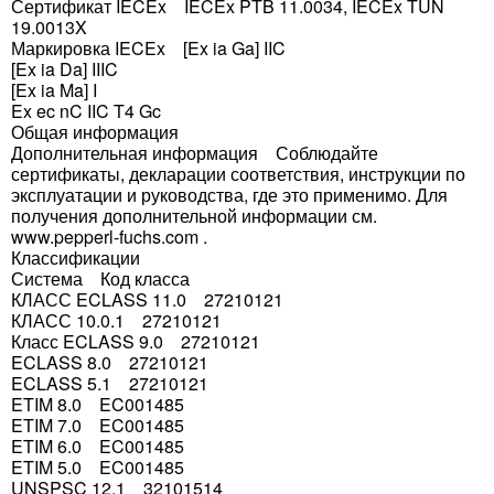
Сертификат IECEx IECEx PTB 11.0034, IECEx TUN
19.0013X
Маркировка IECEx [Ex ia Ga] IIC
[Ex ia Da] IIIC
[Ex ia Ma] I
Ex ec nC IIC T4 Gc
Общая информация
Дополнительная информация Соблюдайте
сертификаты, декларации соответствия, инструкции по
эксплуатации и руководства, где это применимо. Для
получения дополнительной информации см.
www.pepperl-fuchs.com .
Классификации
Система Код класса
КЛАСС ECLASS 11.0 27210121
КЛАСС 10.0.1 27210121
Класс ECLASS 9.0 27210121
ECLASS 8.0 27210121
ECLASS 5.1 27210121
ETIM 8.0 EC001485
ETIM 7.0 EC001485
ETIM 6.0 EC001485
ETIM 5.0 EC001485
UNSPSC 12.1 32101514