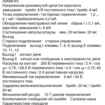
(NAMUR)
Напряжение разомкнутой цепи/ток короткого
замыкания прибл. 8 В постоянного тока / прибл. 8 мА
Точка переключения / гистерезис переключения 1,2 ...
2,1 мА / приблизительно 0,2 мА
Обнаружение неисправностей линии обрыв I ≤ 0,1 мА,
короткое замыкание I> 6 мА
Соотношение импульса/паузы мин. 20 мс/мин. 20 мс
Выход
Сторона подключения сторона управления
Подключение выход I: клеммы 7, 8, 9; выход II: клеммы
10, 11, 12
Выход I сигнал; реле
Выход II сигнал или сообщение о неисправности; реле
Нагрузка на контакт 250 В переменного тока / 2 А / cos
φ> 0,75; 126,5 В переменного тока / 4 А / cos φ> 0,75; 40
В постоянного тока / 2 А резистивная нагрузка
Минимальный ток переключения 2 мА / 24 В
постоянного тока
Задержка включения/выключения прибл. 20 мс / прибл.
20 мс
Механический ресурс 10 7 циклов переключения
Коллективное сообщение об ошибке Силовая шина
Характеристики передачи